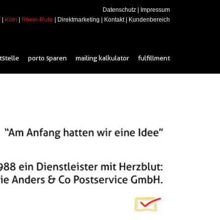
Datenschutz
|
Impressum
f
|
Köln
|
Rhein-Ruhr
|
Direktmarketing
|
Kontakt
|
Kundenbereich
tstelle
porto sparen
mailing kalkulator
fulfillment