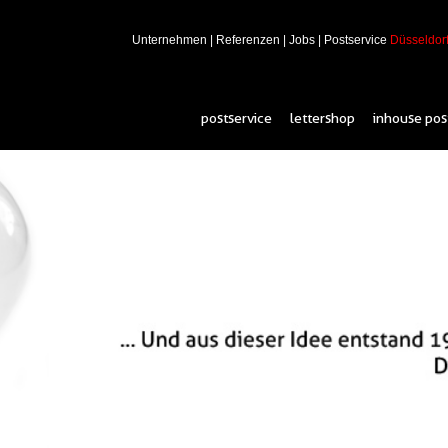
Unternehmen
|
Referenzen
|
Jobs
|
Postservice
Düsseldor
postservice
lettershop
inhouse pos