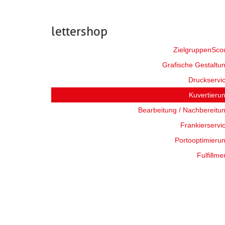
lettershop
ZielgruppenSco
Grafische Gestaltu
Druckservi
Kuvertieru
Bearbeitung / Nachbereitu
Frankierservi
Portooptimieru
Fulfillme