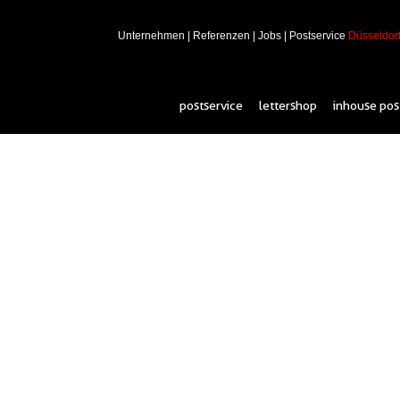
Unternehmen
|
Referenzen
|
Jobs
|
Postservice
Düsseldor
postservice
lettershop
inhouse pos