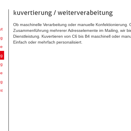
kuvertierung / weiterverabeitung
Ob maschinelle Verarbeitung oder manuelle Konfektionierung. O
ut
Zusammenführung mehrerer Adresselemente im Mailing, wir biet
Dienstleistung. Kuvertieren von C6 bis B4 maschinell oder man
ng
Einfach oder mehrfach personalisiert.
ce
ng
ng
ce
ng
nt