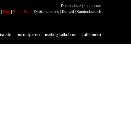
Datenschutz
|
Impressum
f
|
Köln
|
Rhein-Ruhr
|
Direktmarketing
|
Kontakt
|
Kundenbereich
tstelle
porto sparen
mailing kalkulator
fulfillment